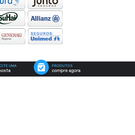
CITE UMA
PRODUTOS
posta
compre agora
SP