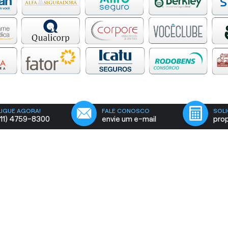
LIGUE AGORA!
FALE CONOSCO
SOLI
(11) 4759-8300
envie um e-mail
pro
AM CORRETORA
VENIDA ARMANDO SALLES DE OLIVEIRA, 1135 - 08673-000 - Suzano/
(11) 4759-8300
(11) 4759-8300
(11) 4759-8300
atendimento@amseg.com.br