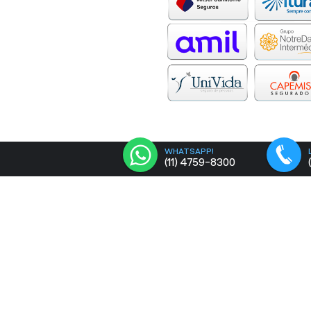
WHATSAPP!
(11) 4759-8300
A